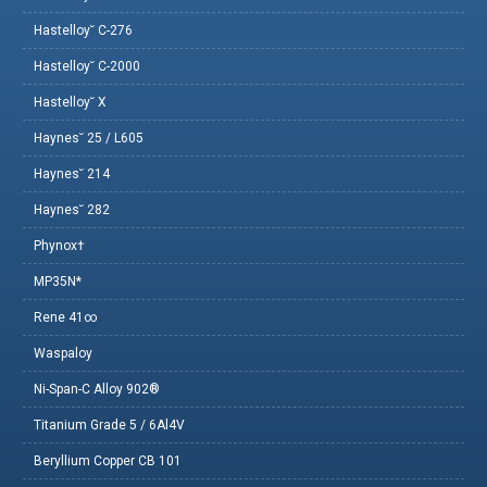
Hastelloy˘ C-276
Hastelloy˘ C-2000
Hastelloy˘ X
Haynes˘ 25 / L605
Haynes˘ 214
Haynes˘ 282
Phynox†
MP35N*
Rene 41∞
Waspaloy
Ni-Span-C Alloy 902®
Titanium Grade 5 / 6Al4V
Beryllium Copper CB 101