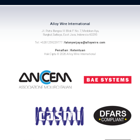
Alloy Wire International
Jl. Putra Bangsa III Blok F No. 7, Medokan Ayu,
Rungkut, Surbaya, East Java, Indonesia 60295
Tel: +6281259229777 |
fatonywijaya@alloywire.com
Penafian
|
Ketentuan
Hak Cipta © 2026 Alloy Wire International