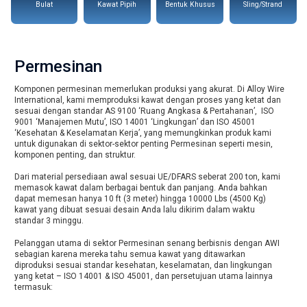
Bulat
Kawat Pipih
Bentuk Khusus
Sling/Strand
Permesinan
Komponen permesinan memerlukan produksi yang akurat. Di Alloy Wire
International, kami memproduksi kawat dengan proses yang ketat dan
sesuai dengan standar AS 9100 ‘Ruang Angkasa & Pertahanan’, ISO
9001 ‘Manajemen Mutu’, ISO 14001 ‘Lingkungan’ dan ISO 45001
‘Kesehatan & Keselamatan Kerja’, yang memungkinkan produk kami
untuk digunakan di sektor-sektor penting Permesinan seperti mesin,
komponen penting, dan struktur.
Dari material persediaan awal sesuai UE/DFARS seberat 200 ton, kami
memasok kawat dalam berbagai bentuk dan panjang. Anda bahkan
dapat memesan hanya 10 ft (3 meter) hingga 10000 Lbs (4500 Kg)
kawat yang dibuat sesuai desain Anda lalu dikirim dalam waktu
standar 3 minggu.
Pelanggan utama di sektor Permesinan senang berbisnis dengan AWI
sebagian karena mereka tahu semua kawat yang ditawarkan
diproduksi sesuai standar kesehatan, keselamatan, dan lingkungan
yang ketat – ISO 14001 & ISO 45001, dan persetujuan utama lainnya
termasuk: