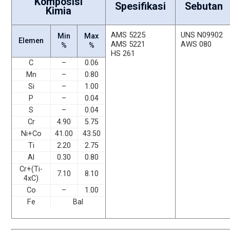
Komposisi
Spesifikasi
Sebutan
Kimia
AMS 5225
UNS N09902
Min
Max
Elemen
AMS 5221
AWS 080
%
%
HS 261
C
–
0.06
Mn
–
0.80
Si
–
1.00
P
–
0.04
S
–
0.04
Cr
4.90
5.75
Ni+Co
41.00
43.50
Ti
2.20
2.75
Al
0.30
0.80
Cr+(Ti-
7.10
8.10
4xC)
Co
–
1.00
Fe
Bal