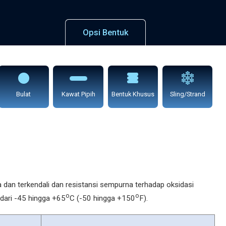
Opsi Bentuk
Bulat
Kawat Pipih
Bentuk Khusus
Sling/Strand
a dan terkendali dan resistansi sempurna terhadap oksidasi
o
o
 dari -45 hingga +65
C (-50 hingga +150
F).