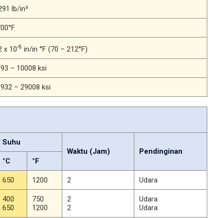
291 lb/in³
700°F
-6
2 x 10
in/in °F (70 – 212°F)
93 – 10008 ksi
932 – 29008 ksi
Suhu
Waktu (Jam)
Pendinginan
°C
°F
650
1200
2
Udara
400
750
2
Udara
650
1200
2
Udara