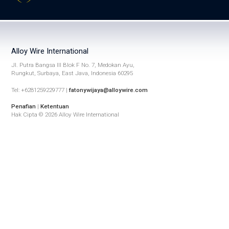
Alloy Wire International
Jl. Putra Bangsa III Blok F No. 7, Medokan Ayu,
Rungkut, Surbaya, East Java, Indonesia 60295
Tel: +6281259229777 |
fatonywijaya@alloywire.com
Penafian
|
Ketentuan
Hak Cipta © 2026 Alloy Wire International