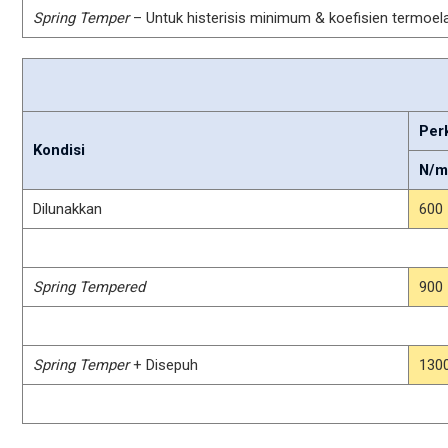
Spring Temper
– Untuk histerisis minimum & koefisien termoel
Perk
Kondisi
N/
Dilunakkan
600
Spring Tempered
900
Spring
Temper
+ Disepuh
130