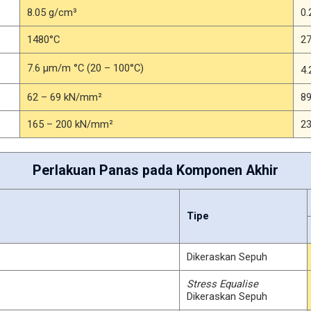
8.05 g/cm³
0.
1480°C
2
7.6 μm/m °C (20 – 100°C)
4.
62 – 69 kN/mm²
89
165 – 200 kN/mm²
23
Perlakuan Panas pada Komponen Akhir
Tipe
Dikeraskan Sepuh
Stress Equalise
Dikeraskan Sepuh