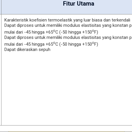
Fitur Utama
Karakteristik koefisien termoelastik yang luar biasa dan terkendali
Dapat diproses untuk memiliki modulus elastisitas yang konstan 
o
o
mulai dari -45 hingga +65
C (-50 hingga +150
F)
Dapat diproses untuk memiliki modulus elastisitas yang konstan 
o
o
mulai dari -45 hingga +65
C (-50 hingga +150
F)
Dapat dikeraskan sepuh