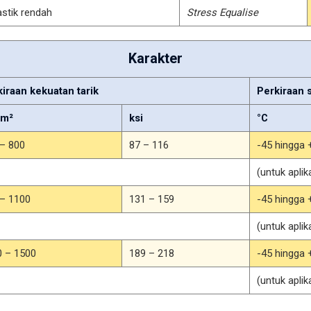
astik rendah
Stress Equalise
Karakter
iraan kekuatan tarik
Perkiraan 
mm²
ksi
°C
 – 800
87 – 116
-45 hingga 
(untuk apli
 – 1100
131 – 159
-45 hingga 
(untuk apli
0 – 1500
189 – 218
-45 hingga 
(untuk apli