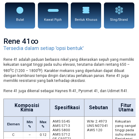
Bulat
Kawat Pipih
Bentuk Khusus
Sling/Strand
Rene 41∞
Tersedia dalam setiap 'opsi bentuk'
Rene 41 adalah paduan berbasis nikel yang dikeraskan sepuh yang memiliki
kekuatan sangat tinggi pada suhu elevasi, terutama dalam rentang 650 –
o
o
980
C (1200 – 1800
F). Karakter mekanis yang diperlukan dapat dibuat
dengan kombinasi tempa dingin dan/atau perlakuan panas. Rene 41 juga
memiliki resistansi yang baik terhadap oksidasi.
Rene 41 juga dikenal sebagai Haynes R-41, Pyromet 41, dan Udimet R41.
Komposisi
Fitur
Spesifikasi
Sebutan
Kimia
Utama
AMS 5545
W.Nr 2.4973
Kekuatan
Min
Max
Elemen
AMS 5713
UNS N07041
yang sangat
%
%
AMS 5800
AWS 120
tinggi pada
AMS 5712
suhu elevasi
C
–
0.12
GE C50T71
Resistansi