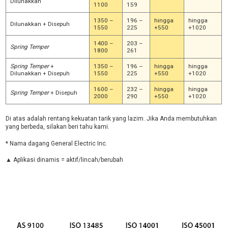
Dilunakkan
1100
159
1350 –
196 –
hingga
hingga
Dilunakkan + Disepuh
1550
225
+550
+1020
1400 –
203 –
Spring Temper
1800
261
Spring
Temper
+
1350 –
196 –
hingga
hingga
Dilunakkan + Disepuh
1550
225
+550
+1020
1600 –
232 –
hingga
hingga
Spring
Temper
+ Disepuh
2000
290
+550
+1020
Di atas adalah rentang kekuatan tarik yang lazim. Jika Anda membutuhkan
yang berbeda, silakan beri tahu kami.
* Nama dagang General Electric Inc.
▲ Aplikasi dinamis = aktif/lincah/berubah