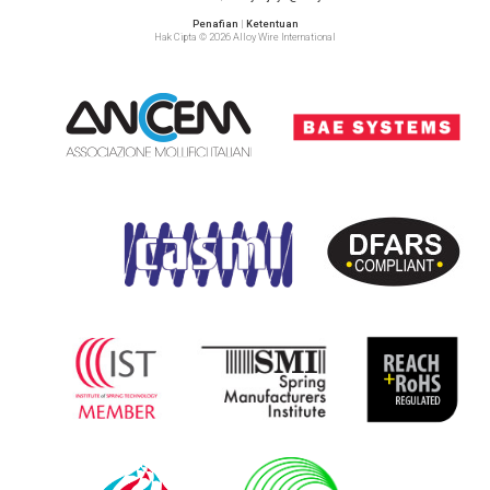
Penafian
|
Ketentuan
Hak Cipta © 2026 Alloy Wire International