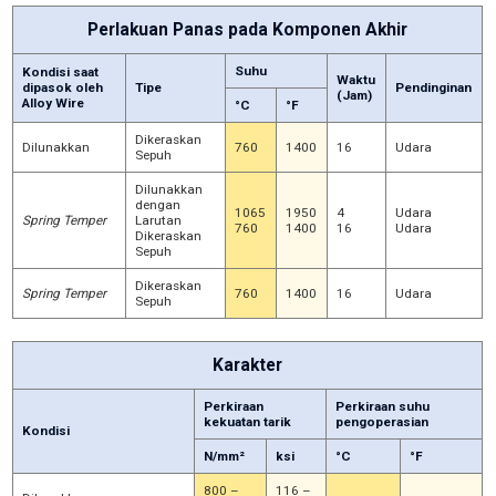
Perlakuan Panas pada Komponen Akhir
Suhu
Kondisi saat
Waktu
dipasok oleh
Tipe
Pendinginan
(Jam)
Alloy Wire
°C
°F
Dikeraskan
Dilunakkan
760
1400
16
Udara
Sepuh
Dilunakkan
dengan
1065
1950
4
Udara
Spring Temper
Larutan
760
1400
16
Udara
Dikeraskan
Sepuh
Dikeraskan
Spring Temper
760
1400
16
Udara
Sepuh
Karakter
Perkiraan
Perkiraan suhu
kekuatan tarik
pengoperasian
Kondisi
N/mm²
ksi
°C
°F
800 –
116 –