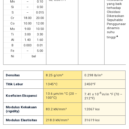
Mn
–
0.10
yang baik
Si
–
0.50
terhadap
Oksidasi
S
–
0.015
Dikeraskan
Cr
18.00
20.00
Sepuhable
Co
10.00
12.00
Penggunaan
dinamis
Mo
9.00
10.50
suhu
Ti
3.00
3.30
▲
tinggi
Al
1.40
1.60
B
0.003
0.01
Fe
–
5.00
Ni
bal
Densitas
8.25 g/cm³
0.298 lb/in³
Titik Lebur
1345°C
2450°F
-6
13.6 μm/m °C (20 –
7.41 x 10
in/in °F (70 –
Koefisien Ekspansi
100°C)
212°F)
Modulus Kekakuan
83.2 kN/mm²
12067 ksi
(rigidity)
Modulus Elastisitas
218.0 kN/mm²
31619 ksi