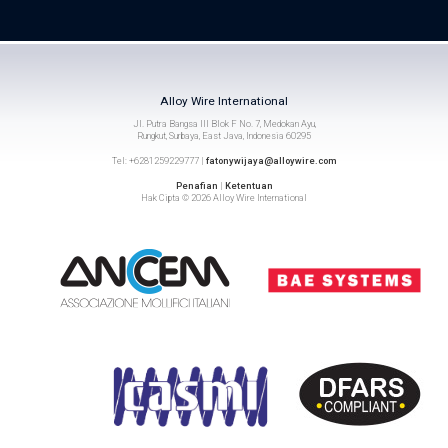
Alloy Wire International
Jl. Putra Bangsa III Blok F No. 7, Medokan Ayu,
Rungkut, Surbaya, East Java, Indonesia 60295
Tel: +6281259229777 |
fatonywijaya@alloywire.com
Penafian
|
Ketentuan
Hak Cipta © 2026 Alloy Wire International