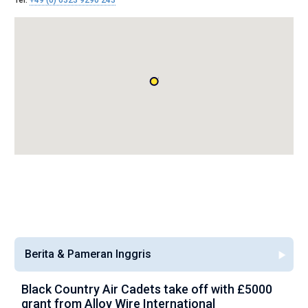
Tel:
+49 (0) 6323 9290 243
Berita & Pameran Inggris
Black Country Air Cadets take off with £5000
A
grant from Alloy Wire International
g