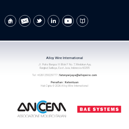
Alloy Wire International
Jl. Putra Bangsa III Blok F No. 7, Medokan Ayu,
Rungkut, Surbaya, East Java, Indonesia 60295
Tel: +6281259229777 |
fatonywijaya@alloywire.com
Penafian
|
Ketentuan
Hak Cipta © 2026 Alloy Wire International