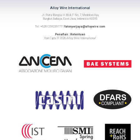
Alloy Wire International
Jl. Putra Bangsa III Blok F No. 7, Medokan Ayu,
Rungkut, Surbaya, East Java, Indonesia 60295
Tel: +6281259229777 |
fatonywijaya@alloywire.com
Penafian
|
Ketentuan
Hak Cipta © 2026 Alloy Wire International