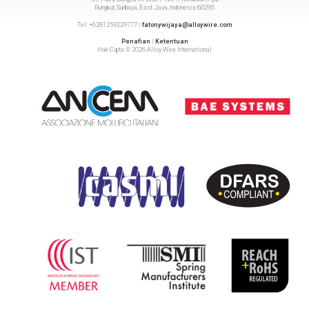
Rungkut, Surbaya, East Java, Indonesia 60295
Tel: +6281259229777 |
fatonywijaya@alloywire.com
Penafian
|
Ketentuan
Hak Cipta © 2026 Alloy Wire International