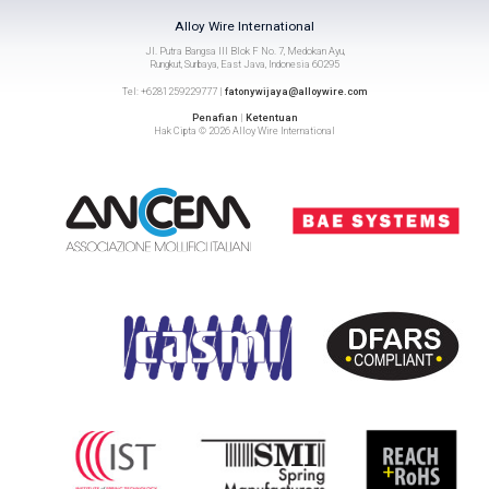
Alloy Wire International
Jl. Putra Bangsa III Blok F No. 7, Medokan Ayu,
Rungkut, Surbaya, East Java, Indonesia 60295
Tel: +6281259229777 |
fatonywijaya@alloywire.com
Penafian
|
Ketentuan
Hak Cipta © 2026 Alloy Wire International