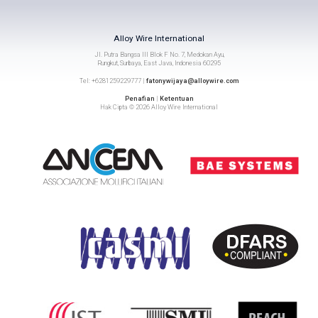
Alloy Wire International
Jl. Putra Bangsa III Blok F No. 7, Medokan Ayu,
Rungkut, Surbaya, East Java, Indonesia 60295
Tel: +6281259229777 |
fatonywijaya@alloywire.com
Penafian
|
Ketentuan
Hak Cipta © 2026 Alloy Wire International