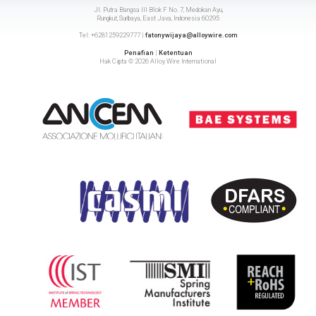
Jl. Putra Bangsa III Blok F No. 7, Medokan Ayu,
Rungkut, Surbaya, East Java, Indonesia 60295
Tel: +6281259229777 |
fatonywijaya@alloywire.com
Penafian
|
Ketentuan
Hak Cipta © 2026 Alloy Wire International