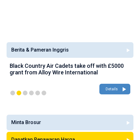
Berita & Pameran Inggris
Black Country Air Cadets take off with £5000
A
grant from Alloy Wire International
g
Details
Minta Brosur
Dapatkan Penawaran Harga