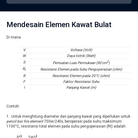
Mendesain Elemen Kawat Bulat
Di mana:
V
Voltase (Volt)
W
Daya listrik (Watt)
2
S
Pemuatan Luas Permukaan (W/cm
)
R
Resistansi Elemen pada Suhu Pengoperasian (ohm)
t
R
Resistansi Elemen pada 20°C (ohm)
F
Faktor Resistansi Suhu
I
Panjang Kawat (m)
Contoh:
1. Untuk menghitung diameter dan panjang kawat yang diperlukan untuk
pencil bar fire element
750w/240v, beroperasi pada suhu maksimum
1100°C, resistansi total elemen pada suhu pengoperasian (Rt) adalah: